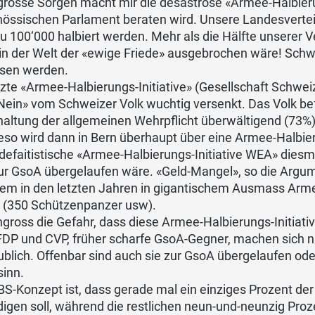
rosse Sorgen macht mir die desaströse «Armee-Halbierun
nössischen Parlament beraten wird. Unsere Landesvertei
u 100‘000 halbiert werden. Mehr als die Hälfte unserer 
n der Welt der «ewige Friede» ausgebrochen wäre! Schwa
ssen werden.
etzte «Armee-Halbierungs-Initiative» (Gesellschaft Sch
ein» vom Schweizer Volk wuchtig versenkt. Das Volk bef
altung der allgemeinen Wehrpflicht überwältigend (73%)
eso wird dann in Bern überhaupt über eine Armee-Halbie
 defaitistische «Armee-Halbierungs-Initiative WEA» die
ur GsoA übergelaufen wäre. «Geld-Mangel», so die Argu
em in den letzten Jahren in gigantischem Ausmass Armee
 (350 Schützenpanzer usw).
ngross die Gefahr, dass diese Armee-Halbierungs-Initi
FDP und CVP, früher scharfe GsoA-Gegner, machen sich n
blich. Offenbar sind auch sie zur GsoA übergelaufen ode
inn.
S-Konzept ist, dass gerade mal ein einziges Prozent de
idigen soll, während die restlichen neun-und-neunzig P