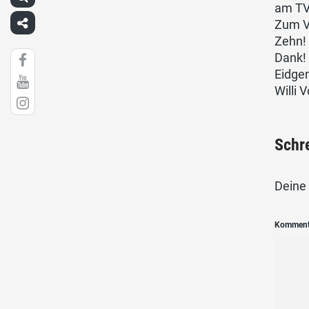
am TV
Zum V
Zehn! 
Dank!
Eidge
Willi 
Schr
Deine 
Kommen