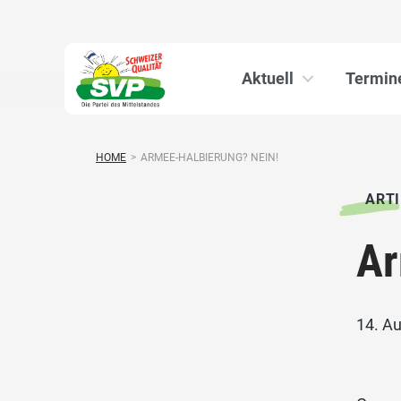
Aktuell
Termin
HOME
>
ARMEE-HALBIERUNG? NEIN!
ARTI
Ar
14. A