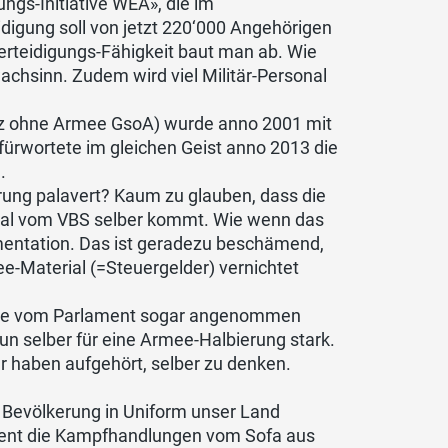
gs-Initiative WEA», die im
digung soll von jetzt 220‘000 Angehörigen
Verteidigungs-Fähigkeit baut man ab. Wie
chsinn. Zudem wird viel Militär-Personal
weiz ohne Armee GsoA) wurde anno 2001 mit
ürwortete im gleichen Geist anno 2013 die
.
rung palavert? Kaum zu glauben, dass die
smal vom VBS selber kommt. Wie wenn das
mentation. Das ist geradezu beschämend,
-Material (=Steuergelder) vernichtet
ative vom Parlament sogar angenommen
un selber für eine Armee-Halbierung stark.
r haben aufgehört, selber zu denken.
r Bevölkerung in Uniform unser Land
rozent die Kampfhandlungen vom Sofa aus