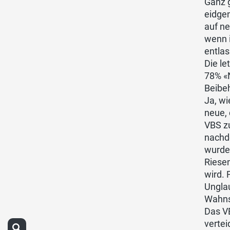
Ganz g
eidge
auf ne
wenn i
entla
Die l
78% «N
Beibeh
Ja, wi
neue,
VBS z
nachd
wurde
Riese
wird. 
Unglau
Wahns
Das VB
verte