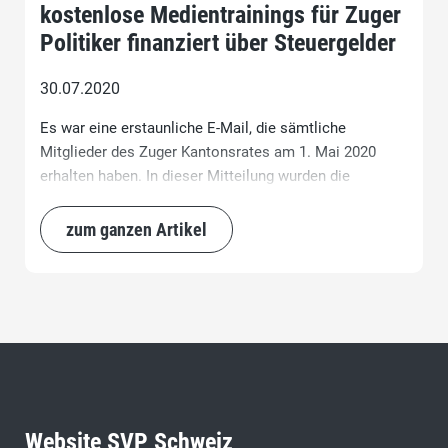
kostenlose Medientrainings für Zuger
Politiker finanziert über Steuergelder
30.07.2020
Es war eine erstaunliche E-Mail, die sämtliche
Mitglieder des Zuger Kantonsrates am 1. Mai 2020
erhalten haben. In dieser Mitteilung wurden die
Kantonsrätinnen und Kantonsräte vom Büro des Zuger
Kantonsrats informiert, dass sie kostenlos ein
zum ganzen Artikel
Medientraining - finanziert über Steuergelder -
besuchen dürfen.
Website SVP Schweiz