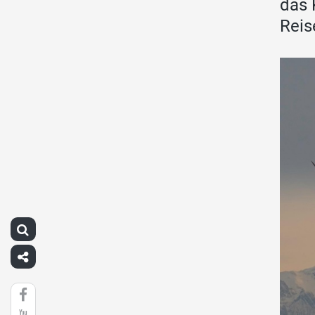
das 
Reis