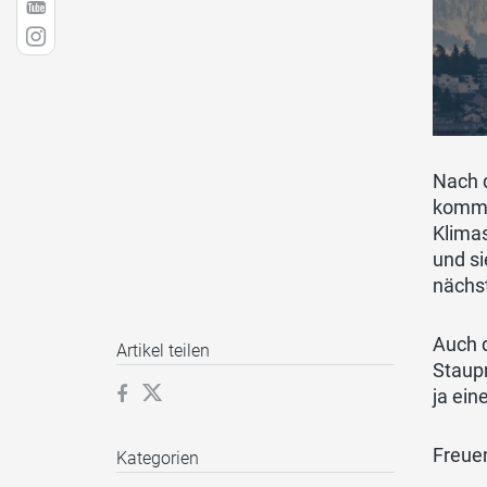
Nach d
komme
Klima
und s
nächst
Auch d
Artikel teilen
Staupr
ja ein
Freuen
Kategorien