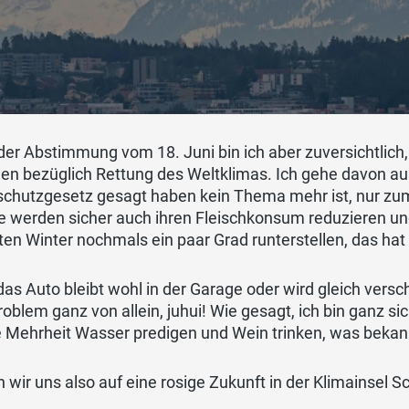
er Abstimmung vom 18. Juni bin ich aber zuversichtlich, 
n bezüglich Rettung des Weltklimas. Ich gehe davon aus
schutzgesetz gesagt haben kein Thema mehr ist, nur zu
ie werden sicher auch ihren Fleischkonsum reduzieren u
en Winter nochmals ein paar Grad runterstellen, das hat 
as Auto bleibt wohl in der Garage oder wird gleich versch
oblem ganz von allein, juhui! Wie gesagt, ich bin ganz si
e Mehrheit Wasser predigen und Wein trinken, was bekannt
 wir uns also auf eine rosige Zukunft in der Klimainsel S