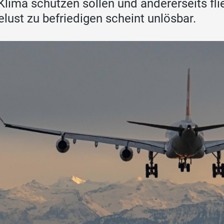
Klima schützen sollen und andererseits fl
elust zu befriedigen scheint unlösbar.