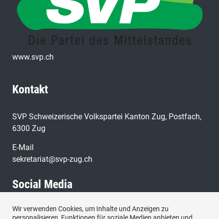
www.svp.ch
Kontakt
SVP Schweizerische Volkspartei Kanton Zug, Postfach,
6300 Zug
E-Mail
sekretariat@svp-zug.ch
Social Media
Wir verwenden Cookies, um Inhalte und Anzeigen zu
Besuchen Sie uns bei:
personalisieren, Funktionen für soziale Medien anbieten und