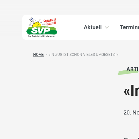
Aktuell
Termin
HOME
>
«IN ZUG IST SCHON VIELES UMGESETZT»
ARTI
«I
20. N