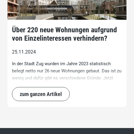
Über 220 neue Wohnungen aufgrund
von Einzelinteressen verhindern?
25.11.2024
In der Stadt Zug wurden im Jahre 2023 statistisch
belegt netto nur 26 neue Wohnungen gebaut. Das ist zu
wenig und dafür gibt es verschiedene Gründe. Jetzt
haben wir die Chance, eine substanzielle Zahl neuer
Wohnungen – darunter einen beträchtlichen Anteil
zum ganzen Artikel
preisgünstiger Wohnungen gemäss kantonaler
Verordnung durch Private zu realisieren.