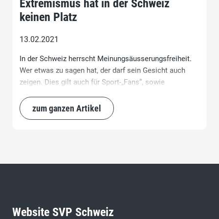
Extremismus hat in der Schweiz
keinen Platz
13.02.2021
In der Schweiz herrscht Meinungsäusserungsfreiheit.
Wer etwas zu sagen hat, der darf sein Gesicht auch
zeigen. Dies gilt auch für Sport-„Fans“, sowie
Demonstranten. Mit der Annahme des
Verhüllungsverbots können Hooligans und Demo-
zum ganzen Artikel
Chaoten leichter identifiziert werden und müssen
endlich zu ihren Taten stehen.
Website SVP Schweiz