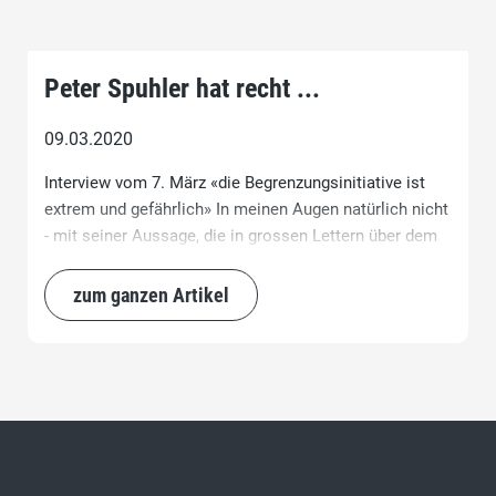
Peter Spuhler hat recht ...
09.03.2020
Interview vom 7. März «die Begrenzungsinitiative ist
extrem und gefährlich» In meinen Augen natürlich nicht
- mit seiner Aussage, die in grossen Lettern über dem
Artikel prangt. Aber als Exportunternehmer mit 10'000
Angestellten weltweit muss er in erster Linie auf das
zum ganzen Artikel
Wohlergehen seiner Firma schauen und da ist alles,
was den Export möglicherweise erschweren könnte
eine Gefahr.