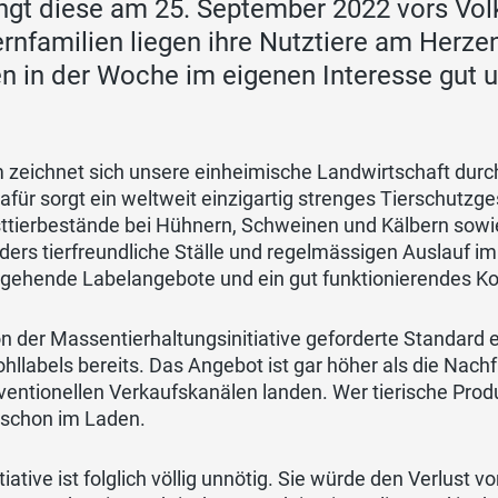
ngt diese am 25. September 2022 vors Vol
rnfamilien liegen ihre Nutztiere am Herze
n in der Woche im eigenen Interesse gut u
 zeichnet sich unsere einheimische Landwirtschaft durc
afür sorgt ein weltweit einzigartig strenges Tierschutzg
ttierbestände bei Hühnern, Schweinen und Kälbern sow
ers tierfreundliche Ställe und regelmässigen Auslauf im
rgehende Labelangebote und ein gut funktionierendes Ko
n der Massentierhaltungsinitiative geforderte Standard 
hllabels bereits. Das Angebot ist gar höher als die Nach
ventionellen Verkaufskanälen landen. Wer tierische Produ
 schon im Laden.
itiative ist folglich völlig unnötig. Sie würde den Verlust 