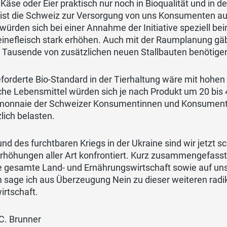
 Käse oder Eier praktisch nur noch in Bioqualität und in de
 ist die Schweiz zur Versorgung von uns Konsumenten a
würden sich bei einer Annahme der Initiative speziell bei
nefleisch stark erhöhen. Auch mit der Raumplanung gäbe e
 Tausende von zusätzlichen neuen Stallbauten benötige
forderte Bio-Standard in der Tierhaltung wäre mit hohe
che Lebensmittel würden sich je nach Produkt um 20 bis
monnaie der Schweizer Konsumentinnen und Konsumente
lich belasten.
nd des furchtbaren Kriegs in der Ukraine sind wir jetzt
rhöhungen aller Art konfrontiert. Kurz zusammengefasst h
ie gesamte Land- und Ernährungswirtschaft sowie auf 
sage ich aus Überzeugung Nein zu dieser weiteren radika
irtschaft.
 C. Brunner