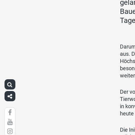
gela
Baue
Tage
Darum
aus. D
Höchs
besond
weite
Der vo
Tierwo
in kon
heute
Die In