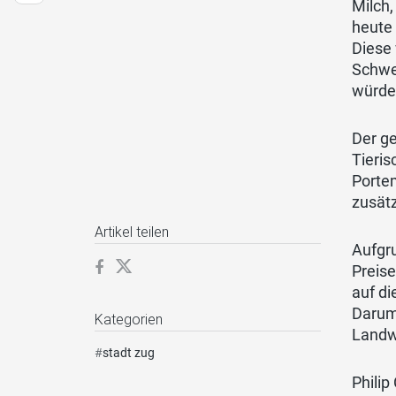
Milch,
heute
Diese 
Schwei
würde
Der ge
Tieris
Porte
zusätz
Artikel teilen
Aufgru
Preise
auf d
Darum 
Kategorien
Landw
#
stadt zug
Philip