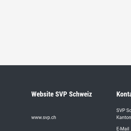
Website SVP Schweiz
Kont
SVP Sc
www.svp.ch
Kanton
E-Mail