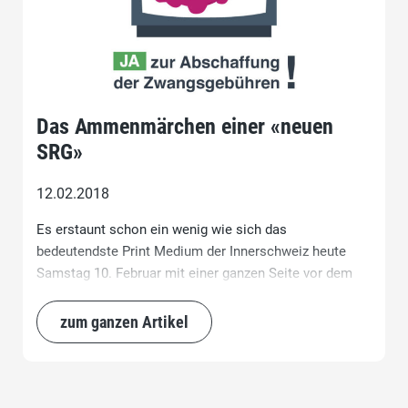
Das Ammenmärchen einer «neuen
SRG»
12.02.2018
Es erstaunt schon ein wenig wie sich das
bedeutendste Print Medium der Innerschweiz heute
Samstag 10. Februar mit einer ganzen Seite vor dem
Propagandakarren der SRG einspannen lässt. Und dies
sowohl blauäugig wie auch mit herbeigezogenen
zum ganzen Artikel
Argumenten.