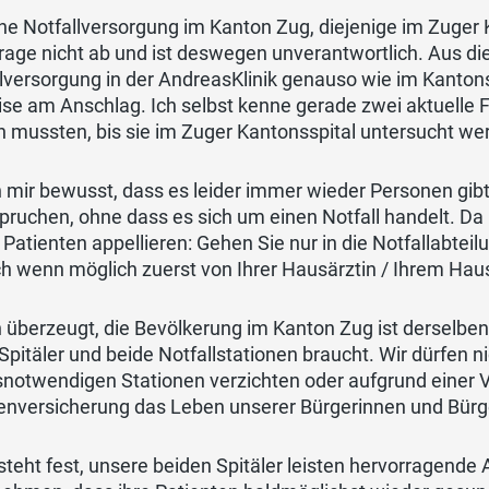
ne Notfallversorgung im Kanton Zug, diejenige im Zuger K
age nicht ab und ist deswegen unverantwortlich. Aus di
lversorgung in der AndreasKlinik genauso wie im Kantonss
ise am Anschlag. Ich selbst kenne gerade zwei aktuelle
 mussten, bis sie im Zuger Kantonsspital untersucht we
n mir bewusst, dass es leider immer wieder Personen gib
ruchen, ohne dass es sich um einen Notfall handelt. Da
 Patienten appellieren: Gehen Sie nur in die Notfallabtei
ch wenn möglich zuerst von Ihrer Hausärztin / Ihrem Hau
n überzeugt, die Bevölkerung im Kanton Zug ist derselbe
Spitäler und beide Notfallstationen braucht. Wir dürfen 
snotwendigen Stationen verzichten oder aufgrund einer V
enversicherung das Leben unserer Bürgerinnen und Bürge
steht fest, unsere beiden Spitäler leisten hervorragende A