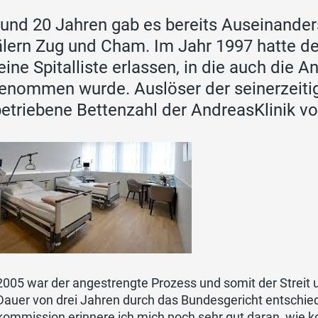
rund 20 Jahren gab es bereits Auseinande
älern Zug und Cham. Im Jahr 1997 hatte d
eine Spitalliste erlassen, in die auch die
enommen wurde. Auslöser der seinerzeit
betriebene Bettenzahl der AndreasKlinik vo
2005 war der angestrengte Prozess und somit der Streit
Dauer von drei Jahren durch das Bundesgericht entschie
kommission erinnere ich mich noch sehr gut daran, wie 