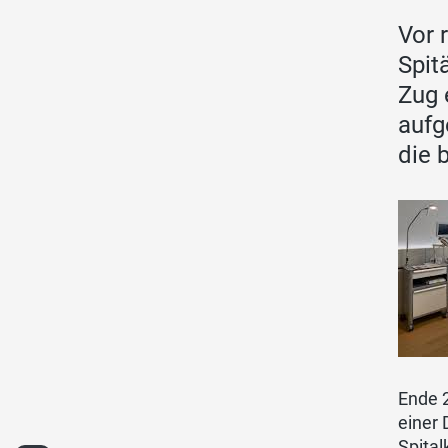
Vor 
Spit
Zug 
aufg
die 
Ende 
einer 
Spital