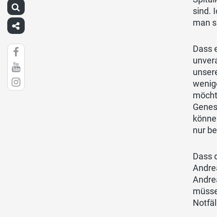
sind.
man si
Dass e
unvera
unsere
wenig
möchte
Genes
können
nur b
Dass 
Andrea
Andrea
müssen
Notfäl