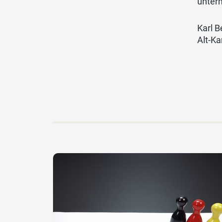
unter
Karl B
Alt-K