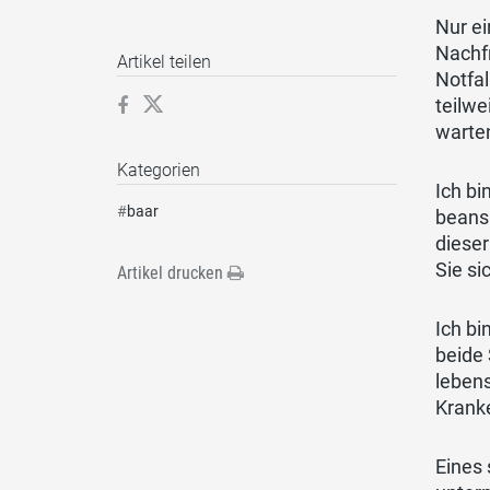
Nur ei
Nachfr
Artikel teilen
Notfal
teilwe
warten
Kategorien
Ich bi
#
baar
beansp
dieser
Sie si
Artikel drucken
Ich bi
beide 
leben
Krank
Eines 