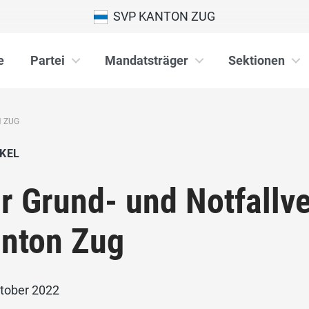
SVP KANTON ZUG
e
Partei
Mandatsträger
Sektionen
N ZUG
KEL
r Grund- und Notfallv
nton Zug
ktober 2022