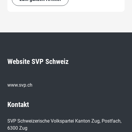
auch keine Expertenkommission. Das Wichtigste und
Schönste wird selten vom Staat, sondern meist auf
private Initiative von aktiven Leuten aus dem Volk
geschaffen.
Website SVP Schweiz
www.svp.ch
Kontakt
SVP Schweizerische Volkspartei Kanton Zug, Postfach,
6300 Zug