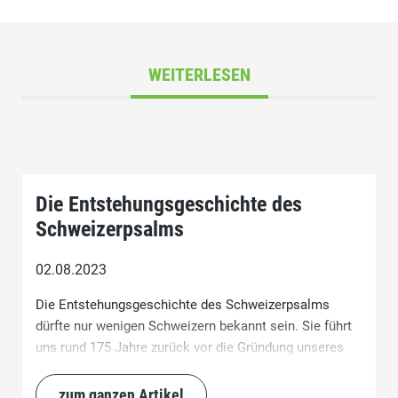
WEITERLESEN
Die Entstehungsgeschichte des
Schweizerpsalms
02.08.2023
Die Entstehungsgeschichte des Schweizerpsalms
dürfte nur wenigen Schweizern bekannt sein. Sie führt
uns rund 175 Jahre zurück vor die Gründung unseres
Bundesstaates von 1848. Der Schweizerpsalm wurde
nicht im Auftrag der Regierung veranlasst, und es gab
zum ganzen Artikel