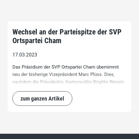
Wechsel an der Parteispitze der SVP
Ortspartei Cham
17.03.2023
Das Präsidium der SVP Ortspartei Cham übernimmt
neu der bisherige Vizepräsident Marc Plüss. Dies,
nachdem die Präsidentin, Kantonsrätin Brigitte Wenzin
Widmer, im vergangenen Herbst in den Chamer
Gemeinderat gewählt wurde und dort den nach 8
zum ganzen Artikel
Jahren aus Altersgründen nicht mehr zur Wahl
angetretenen Gemeinderat Rolf Ineichen ersetzt.