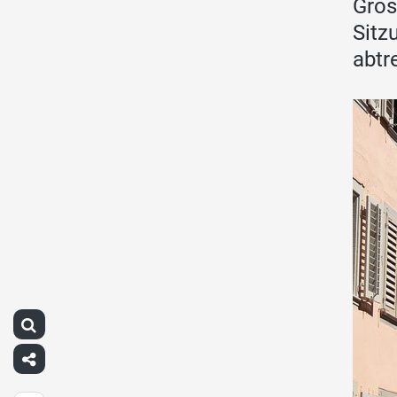
Gros
Sitz
abtr