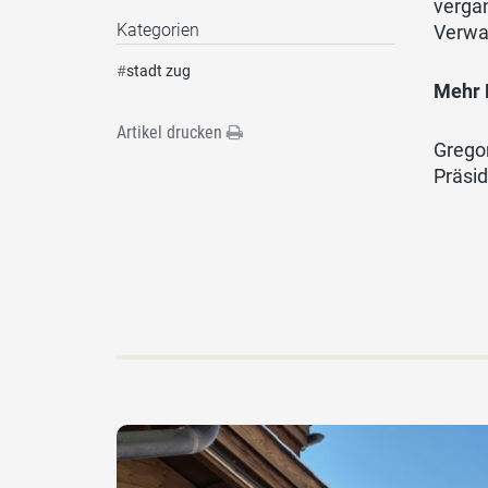
verga
Kategorien
Verwal
#
stadt zug
Mehr F
Artikel drucken
Gregor
Präsi