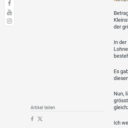
Betra
Kleins
der gr
In der
Lohne
beste
Es gab
diesen
Nun, l
gröss
gleic
Artikel teilen
Ich we