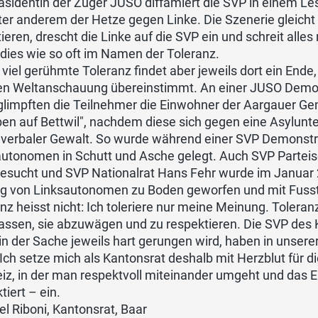
äsidentin der Zuger JUSO diffamiert die SVP in einem Les
ter anderem der Hetze gegen Linke. Die Szenerie gleicht 
ieren, drescht die Linke auf die SVP ein und schreit alles
dies wie so oft im Namen der Toleranz.
 viel gerühmte Toleranz findet aber jeweils dort ein Ende
en Weltanschauung übereinstimmt. An einer JUSO Demons
glimpften die Teilnehmer die Einwohner der Aargauer Ge
n auf Bettwil", nachdem diese sich gegen eine Asylunter
i verbaler Gewalt. So wurde während einer SVP Demonstr
autonomen in Schutt und Asche gelegt. Auch SVP Parteis
esucht und SVP Nationalrat Hans Fehr wurde im Januar 
g von Linksautonomen zu Boden geworfen und mit Fusstri
nz heisst nicht: Ich toleriere nur meine Meinung. Tolera
assen, sie abzuwägen und zu respektieren. Die SVP des 
n der Sache jeweils hart gerungen wird, haben in unser
 Ich setze mich als Kantonsrat deshalb mit Herzblut für d
z, in der man respektvoll miteinander umgeht und das E
tiert – ein.
l Riboni, Kantonsrat, Baar