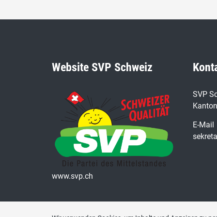
Website SVP Schweiz
Kont
SVP Sc
Kanton
E-Mail
sekret
www.svp.ch