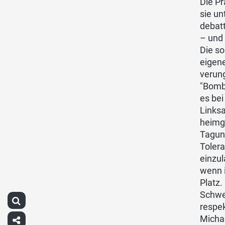
Die Pr
sie un
debatt
– und 
Die so
eigen
verun
"Bombe
es be
Links
heimg
Tagun
Tolera
einzul
wenn i
Platz.
Schwei
respek
Michae