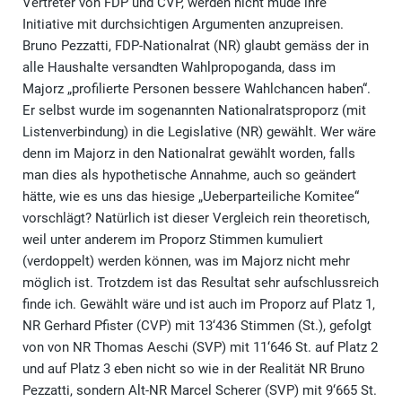
Vertreter von FDP und CVP, werden nicht müde ihre
Initiative mit durchsichtigen Argumenten anzupreisen.
Bruno Pezzatti, FDP-Nationalrat (NR) glaubt gemäss der in
alle Haushalte versandten Wahlpropoganda, dass im
Majorz „profilierte Personen bessere Wahlchancen haben“.
Er selbst wurde im sogenannten Nationalratsproporz (mit
Listenverbindung) in die Legislative (NR) gewählt. Wer wäre
denn im Majorz in den Nationalrat gewählt worden, falls
man dies als hypothetische Annahme, auch so geändert
hätte, wie es uns das hiesige „Ueberparteiliche Komitee“
vorschlägt? Natürlich ist dieser Vergleich rein theoretisch,
weil unter anderem im Proporz Stimmen kumuliert
(verdoppelt) werden können, was im Majorz nicht mehr
möglich ist. Trotzdem ist das Resultat sehr aufschlussreich
finde ich. Gewählt wäre und ist auch im Proporz auf Platz 1,
NR Gerhard Pfister (CVP) mit 13‘436 Stimmen (St.), gefolgt
von von NR Thomas Aeschi (SVP) mit 11‘646 St. auf Platz 2
und auf Platz 3 eben nicht so wie in der Realität NR Bruno
Pezzatti, sondern Alt-NR Marcel Scherer (SVP) mit 9‘665 St.