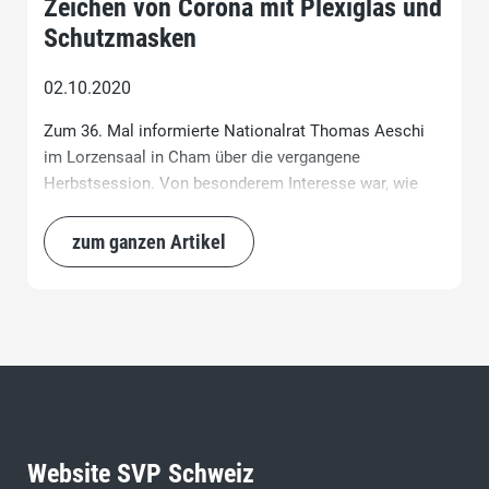
Zeichen von Corona mit Plexiglas und
Schutzmasken
02.10.2020
Zum 36. Mal informierte Nationalrat Thomas Aeschi
im Lorzensaal in Cham über die vergangene
Herbstsession. Von besonderem Interesse war, wie
sich die Parlamentarier hinter den Plexiglasscheiben
und mit Schutzmaske verständigen konnten. Doch
zum ganzen Artikel
auch die Ergebnisse der Volksabstimmung vom 27.
September sorgten für Gesprächsstoff.
Website SVP Schweiz