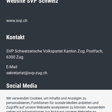
Website SVP Schweiz
www.svp.ch
Kontakt
SVP Schweizerische Volkspartei Kanton Zug, Postfach,
6300 Zug
E-Mail
sekretariat@svp-zug.ch
Social Media
Wir verwenden Cookies, um Inhalte und Anzeigen zu
Besuchen Sie uns bei:
personalisieren, Funktionen für soziale Medien anbieten und
Zugriffe auf unsere Webseite analysieren zu können. Ausserdem
geben wir Informationen zur Nutzung unserer Webseite an