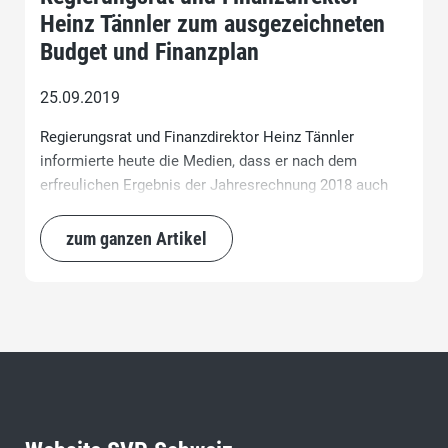
Heinz Tännler zum ausgezeichneten
Budget und Finanzplan
25.09.2019
Regierungsrat und Finanzdirektor Heinz Tännler
informierte heute die Medien, dass er nach dem
erfreulichen Ergebnis der Jahresrechnung 2018 auch
für das Budget 2020 und die Finanzplanjahre 2021–
2023 hohe Ertragsüberschüsse erwartet. So soll der
zum ganzen Artikel
Ertragsüberschuss im Jahr 2020 CHF 148,7 Mio., im
Jahr 2021 CHF 123,2 Mio., im Jahr 2022 CHF 161,5
Mio. und im Jahr 2023 CHF 165,9 Mio. betragen.