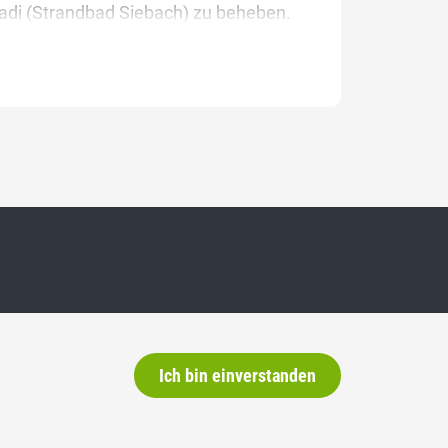
badi (Strandbad Siebach) zu beheben.
Ich bin einverstanden