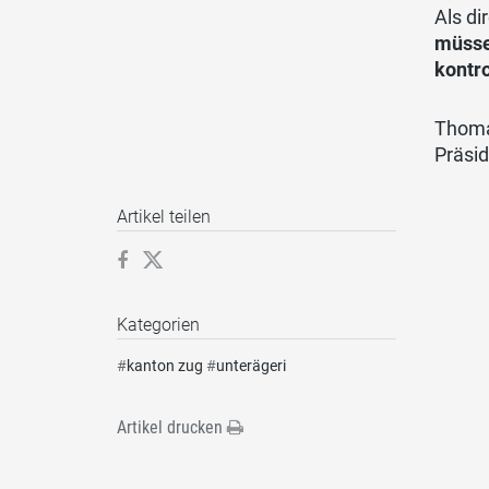
Als di
müsse
kontro
Thoma
Präsi
Artikel teilen
Kategorien
#
kanton zug
#
unterägeri
Artikel drucken