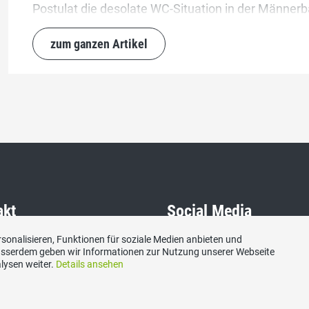
Postulat die desolate WC-Situation in der Männer
zum ganzen Artikel
akt
Social Media
sonalisieren, Funktionen für soziale Medien anbieten und
hweizerische Volkspartei
Besuchen Sie uns bei:
Ausserdem geben wir Informationen zur Nutzung unserer Webseite
lysen weiter.
Details ansehen
 Zug, Postfach, 6300 Zug