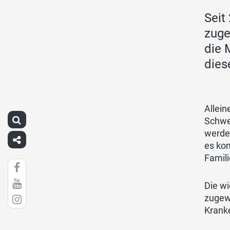
Seit
zuge
die 
dies
Allein
Schwei
werden
es kom
Famili
Die wi
zugew
Kranke