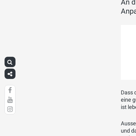
An d
Anpa
Dass d
eine g
ist le
Ausser
und da