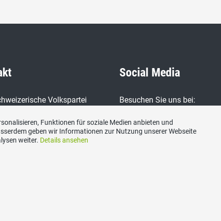
akt
Social Media
hweizerische Volkspartei
Besuchen Sie uns bei:
 Zug, Postfach, 6300 Zug
sonalisieren, Funktionen für soziale Medien anbieten und
Ausserdem geben wir Informationen zur Nutzung unserer Webseite
lysen weiter.
Details ansehen
ariat@svp-zug.ch