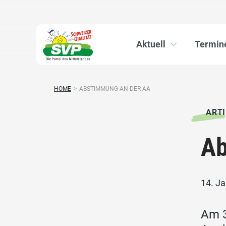
Aktuell
Termin
HOME
>
ABSTIMMUNG AN DER AA
ARTI
Ab
14. J
Am 3