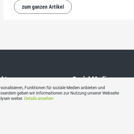
zum ganzen Artikel
akt
Social Media
sonalisieren, Funktionen für soziale Medien anbieten und
Ausserdem geben wir Informationen zur Nutzung unserer Webseite
hweizerische Volkspartei
Besuchen Sie uns bei:
lysen weiter.
Details ansehen
 Zug, Postfach, 6300 Zug
ariat@svp-zug.ch