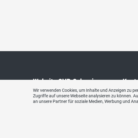
Website SVP Schweiz
Kont
Wir verwenden Cookies, um Inhalte und Anzeigen zu per
Zugriffe auf unsere Webseite analysieren zu können. 
SVP Sc
an unsere Partner für soziale Medien, Werbung und Ana
www.svp.ch
Kanton
E-Mail
sekret