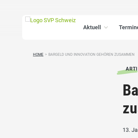
Aktuell
Termin
HOME
>
BARGELD UND INNOVATION GEHÖREN ZUSAMMEN
ARTI
Ba
z
13. J