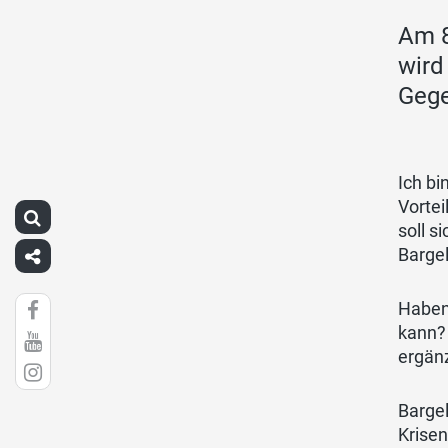
Am 8
wird
Gege
Ich bi
Vortei
soll s
Bargel
Haben
kann? 
ergän
Bargel
Krisen