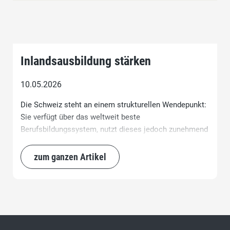
Inlandsausbildung stärken
10.05.2026
Die Schweiz steht an einem strukturellen Wendepunkt:
Sie verfügt über das weltweit beste
Berufsbildungssystem, nutzt dieses jedoch zunehmend
nicht mehr. Während die Lehrstellenquote seit 2011
von 4,9 auf 4,2 Prozent gesunken ist, wächst die
zum ganzen Artikel
Abhängigkeit von importierten Fachkräften aus
Deutschland, Österreich und Frankreich.