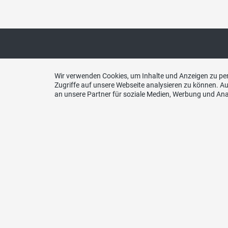
Wir verwenden Cookies, um Inhalte und Anzeigen zu per
Website SVP Schweiz
Kont
Zugriffe auf unsere Webseite analysieren zu können. 
an unsere Partner für soziale Medien, Werbung und Ana
SVP Sc
Kanton
E-Mail
sekret
www.svp.ch