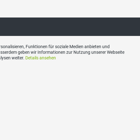
sonalisieren, Funktionen für soziale Medien anbieten und
akt
Social Media
Ausserdem geben wir Informationen zur Nutzung unserer Webseite
lysen weiter.
Details ansehen
hweizerische Volkspartei
Besuchen Sie uns bei:
 Zug, Postfach, 6300 Zug
ariat@svp-zug.ch