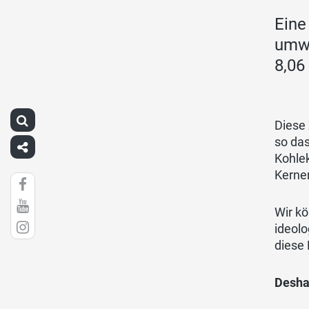
Eine
umwe
8,06
Diese 
so da
Kohlek
Kernen
Wir kö
ideolo
diese 
Desha