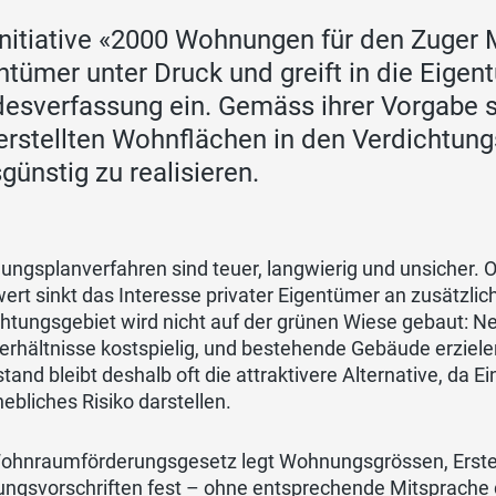
Initiative «2000 Wohnungen für den Zuger M
ntümer unter Druck und greift in die Eigen
esverfassung ein. Gemäss ihrer Vorgabe 
erstellten Wohnflächen in den Verdichtung
sgünstig zu realisieren.
ungsplanverfahren sind teuer, langwierig und unsicher.
rt sinkt das Interesse privater Eigentümer an zusätzli
htungsgebiet wird nicht auf der grünen Wiese gebaut: N
erhältnisse kostspielig, und bestehende Gebäude erziele
tand bleibt deshalb oft die attraktivere Alternative, da
hebliches Risiko darstellen.
ohnraumförderungsgesetz legt Wohnungsgrössen, Erstel
ngsvorschriften fest – ohne entsprechende Mitsprache d