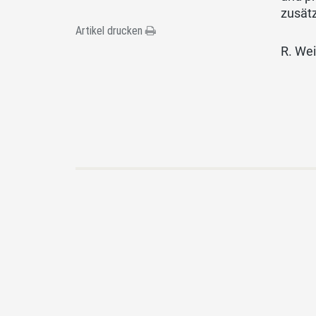
zusät
Artikel drucken
R. We