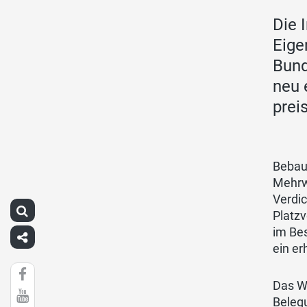
Die 
Eige
Bund
neu 
prei
Bebau
Mehrwe
Verdic
Platzv
im Bes
ein er
Das W
Belegu