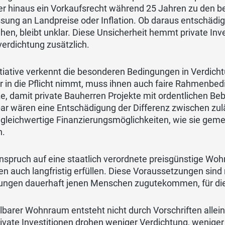
r hinaus ein Vorkaufsrecht während 25 Jahren zu den be
sung an Landpreise oder Inflation. Ob daraus entschädig
hen, bleibt unklar. Diese Unsicherheit hemmt private Inv
erdichtung zusätzlich.
itiative verkennt die besonderen Bedingungen in Verdic
r in die Pflicht nimmt, muss ihnen auch faire Rahmenbed
e, damit private Bauherren Projekte mit ordentlichen B
ar wären eine Entschädigung der Differenz zwischen zu
 gleichwertige Finanzierungsmöglichkeiten, wie sie gem
n.
nspruch auf eine staatlich verordnete preisgünstige Wo
ien auch langfristig erfüllen. Diese Voraussetzungen sin
ngen dauerhaft jenen Menschen zugutekommen, für die
lbarer Wohnraum entsteht nicht durch Vorschriften alle
rivate Investitionen drohen weniger Verdichtung, wenig