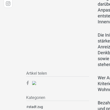
darübe
Anpas
entste
Innenv
Die In
stärke
Anreiz
Denkb
sowie
stehe
Artikel teilen
Wer A
Kriter
Wohnu
Kategorien
Bezah
#
stadt zug
und p