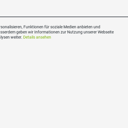
sonalisieren, Funktionen für soziale Medien anbieten und
Ausserdem geben wir Informationen zur Nutzung unserer Webseite
lysen weiter.
Details ansehen
akt
Social Media
hweizerische Volkspartei
Besuchen Sie uns bei:
 Zug, Postfach, 6300 Zug
ariat@svp-zug.ch