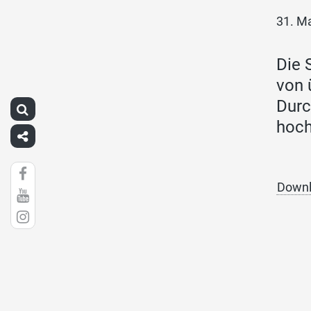
31. M
Die 
von 
Durc
hoch
Downl