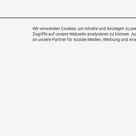
Wir verwenden Cookies, um Inhalte und Anzeigen zu per
Zugriffe auf unsere Webseite analysieren zu können. 
an unsere Partner für soziale Medien, Werbung und Ana
Website SVP Schweiz
Kont
SVP Sc
Kanton
E-Mail
sekret
www.svp.ch