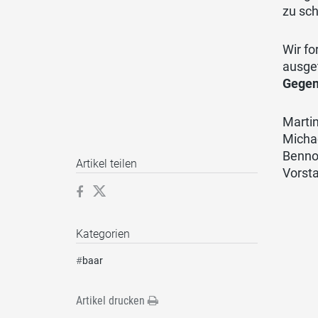
zu sch
Wir fo
ausge
Gegen
Marti
Micha
Benno
Artikel teilen
Vorst
Kategorien
#
baar
Artikel drucken