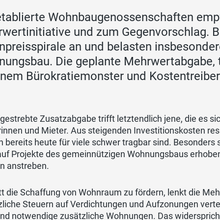
etablierte Wohnbaugenossenschaften empf
wertinitiative und zum Gegenvorschlag. Be
preisspirale an und belasten insbesonde
ungsbau. Die geplante Mehrwertabgabe, t
inem Bürokratiemonster und Kostentreiber
gestrebte Zusatzabgabe trifft letztendlich jene, die es s
innen und Mieter. Aus steigenden Investitionskosten res
 bereits heute für viele schwer tragbar sind. Besonders
auf Projekte des gemeinnützigen Wohnungsbaus erhoben 
n anstreben.
t die Schaffung von Wohnraum zu fördern, lenkt die Mehrw
zliche Steuern auf Verdichtungen und Aufzonungen ver
end notwendige zusätzliche Wohnungen. Das widerspric