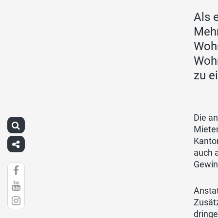
Als 
Mehr
Wohn
Wohn
zu e
Die an
Mieter
Kanton
auch 
Gewin
Anstat
Zusät
dring