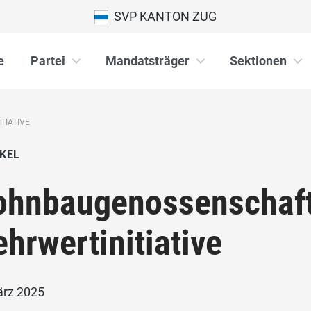
SVP KANTON ZUG
e
Partei
Mandatsträger
Sektionen
IATIVE
KEL
hnbaugenossenschaft
hrwertinitiative
ärz 2025