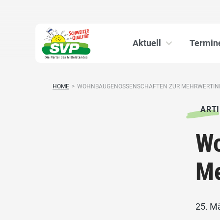
Aktuell
Termin
HOME
>
WOHNBAUGENOSSENSCHAFTEN ZUR MEHRWERTINIT
ARTI
Wo
Me
25. M