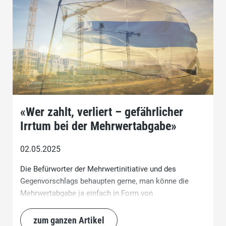
«Wer zahlt, verliert – gefährlicher
Irrtum bei der Mehrwertabgabe»
02.05.2025
Die Befürworter der Mehrwertinitiative und des
Gegenvorschlags behaupten gerne, man könne die
Mehrwertabgabe ja einfach in Form von
preisgünstigem Wohnraum leisten – eine sogenannte
Sachleistung. Doch genau das ist rechtlich falsch und
zum ganzen Artikel