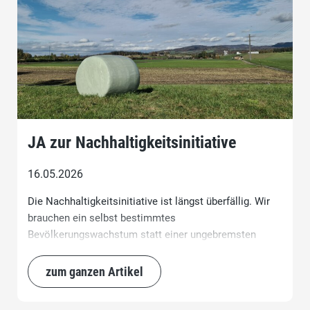
JA zur Nachhaltigkeitsinitiative
16.05.2026
Die Nachhaltigkeitsinitiative ist längst überfällig. Wir
brauchen ein selbst bestimmtes
Bevölkerungswachstum statt einer ungebremsten
Zuwanderung. Unser Land stösst an seine Grenzen.
Wohnraum fehlt, Mieten explodieren, Verkehr und
zum ganzen Artikel
Infrastruktur sind überlastet. Trotzdem wird weiter so
getan, als könne die Schweiz grenzenlos wachsen. Das