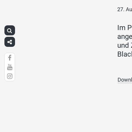
27. A
Im P
ange
und 
Blac
Downl