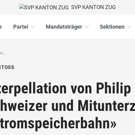
SVP KANTON ZUG
e
Partei
Mandatsträger
Sektionen
W...
STOSS
terpellation von Philip
hweizer und Mitunter
tromspeicherbahn»