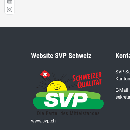
Website SVP Schweiz
Kont
SVP Sc
Kanton
E-Mail
sekret
www.svp.ch