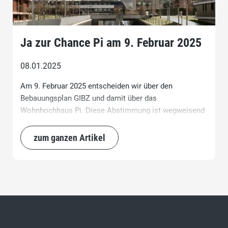
Ja zur Chance Pi am 9. Februar 2025
08.01.2025
Am 9. Februar 2025 entscheiden wir über den
Bebauungsplan GIBZ und damit über das
Wohnhochhaus Pi. Diese Abstimmung ist wegweisend
für die Weiterentwicklung der Stadt Zug, insbesondere
für die Schaffung von dringend benötigtem Wohnraum.
zum ganzen Artikel