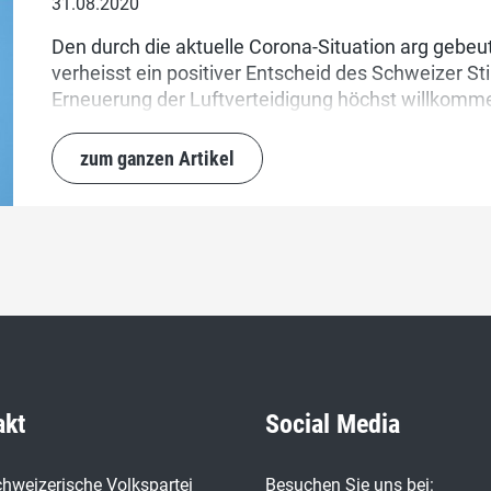
31.08.2020
Den durch die aktuelle Corona-Situation arg gebeu
verheisst ein positiver Entscheid des Schweizer 
Erneuerung der Luftverteidigung höchst willkomm
Kompensationsgeschäfte.
zum ganzen Artikel
akt
Social Media
hweizerische Volkspartei
Besuchen Sie uns bei: