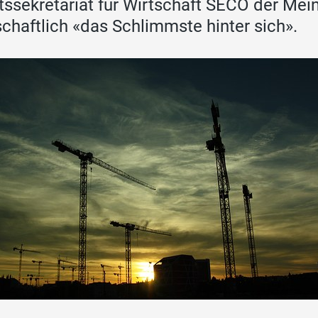
tssekretariat für Wirtschaft SECO der Mein
schaftlich «das Schlimmste hinter sich».