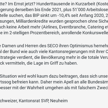
tte? Im Ernst jetzt? Hunderttausende in Kurzarbeit (Koste
gerung derselben bis Ende 2021, plus 51’000 Arbeitslose 
Stelle suchen, das BIP sinkt um -10,4% seit Anfang 202
ssungen, Milliardenkredite wurden gesprochen ohne Sich
sch keine Arbeit mehr (Airlines, Eventbranche, Catering 
e im 2-stelligen Prozentbereich, anrollende Konkurswelle
e Damen und Herren des SECO ihren Optimismus hernehme
 der Bund wie auch viele Kantonsregierungen mit ihrer 
trategie verdient, die Bevölkerung mehr in die totale Ver
ck vermitteln, die Lage im Griff zu haben.
Situation wird wohl kaum dazu beitragen, dass sich unse
ssog befreien kann. Daher mein Apell an alle Bundesämt
besser mit der Wahrheit umgehen als mit falschem Zwe
Schweizer, Kantonsrat SVP, Neuheim