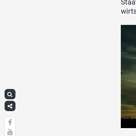
Staa
wirt