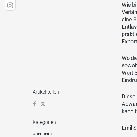
Wie bi
Verlän
eine 
Entla
prakti
Export
Wo di
sowohl
Wort S
Eindru
Artikel teilen
Diese 
Abwärt
kann 
Kategorien
Emil 
#
neuheim