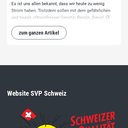
Es ist uns allen bekannt, dass wir heute zu wenig
Strom haben. Trotzdem sollen mit dem gefährlichen
und teuren «Stromfresser-Gesetz» Benzin, Diesel, Öl
und Gas verboten werden, obwohl diese fossilen
Energieträger heute 60% unseres Energiebedarfs
zum ganzen Artikel
abdecken.
Website SVP Schweiz