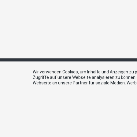
Wir verwenden Cookies, um Inhalte und Anzeigen zu p
Zugriffe auf unsere Webseite analysieren zu können
Webseite an unsere Partner für soziale Medien, Wer
Website SVP Schweiz
Kont
SVP Sc
www.svp.ch
Kanton
E-Mail
sekret