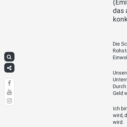
(Emi
das 
konk
Die Sc
Rohsto
Einwo
Unsere
Unter
Durch 
Geld 
Ich bi
wird, 
wird.