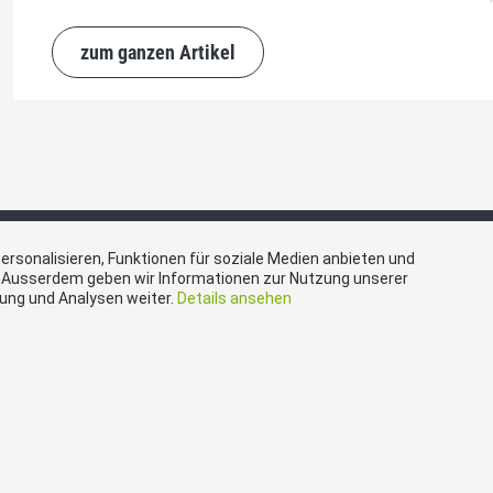
und lebenswichtige Reserven aufzubauen. Alle bür
deswegen für diesen wichtigen Beitrag und damit
zum ganzen Artikel
Schweiz ein.
ersonalisieren, Funktionen für soziale Medien anbieten und
. Ausserdem geben wir Informationen zur Nutzung unserer
bung und Analysen weiter.
Details ansehen
akt
Social Media
hweizerische Volkspartei
Besuchen Sie uns bei:
 Zug, Postfach, 6300 Zug
ariat@svp-zug.ch