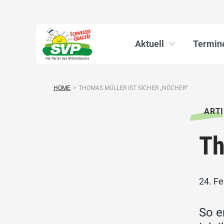
Aktuell
Termin
HOME
>
THOMAS MÜLLER IST SICHER „NÖCHER“
ARTI
Th
24. F
So e