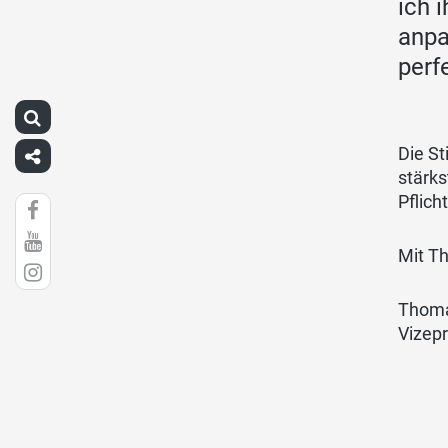
ich 
anpa
perf
Die St
stärks
Pflich
Mit Th
Thoma
Vizep