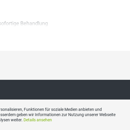
sofortige Behandlung
akt
Social Media
sonalisieren, Funktionen für soziale Medien anbieten und
Ausserdem geben wir Informationen zur Nutzung unserer Webseite
lysen weiter.
Details ansehen
hweizerische Volkspartei
Besuchen Sie uns bei: