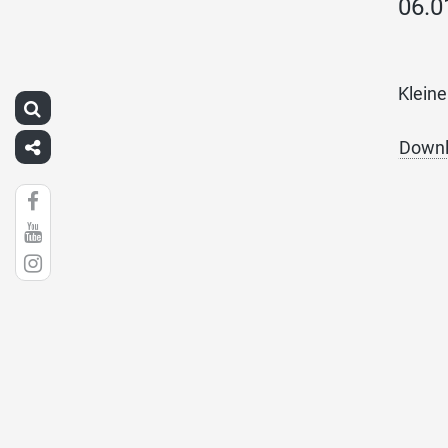
06.0
Klein
Downl