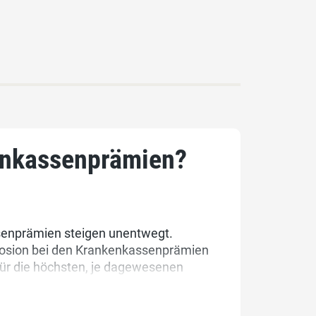
enkassenprämien?
senprämien steigen unentwegt.
plosion bei den Krankenkassenprämien
für die höchsten, je dagewesenen