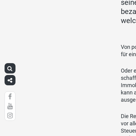
sein
beza
welc
Von po
für ei
Oder 
schaff
Immobi
kann a
ausge
Die Re
vor al
Steuer