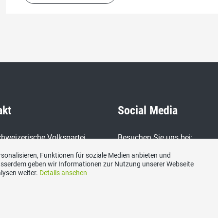
akt
Social Media
hweizerische Volkspartei
Besuchen Sie uns bei:
 Zug, Postfach, 6300 Zug
sonalisieren, Funktionen für soziale Medien anbieten und
Ausserdem geben wir Informationen zur Nutzung unserer Webseite
lysen weiter.
Details ansehen
ariat@svp-zug.ch