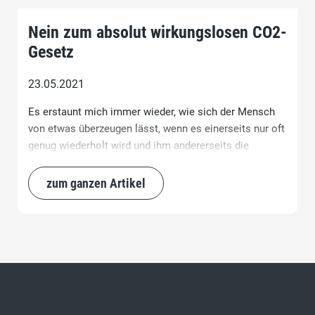
Nein zum absolut wirkungslosen CO2-
Gesetz
23.05.2021
Es erstaunt mich immer wieder, wie sich der Mensch
von etwas überzeugen lässt, wenn es einerseits nur oft
genug wiederholt wird und ihm andererseits die
Ächtung durch Staat, Medien und Wissenschaft droht,
falls er es wagen sollte, an der vermeintlichen
zum ganzen Artikel
Tatsache zu zweifeln.