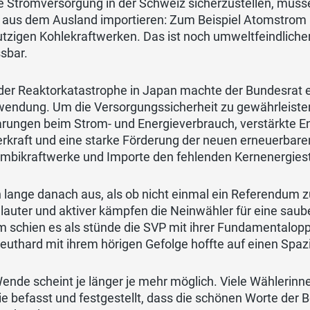
e Stromversorgung in der Schweiz sicherzustellen, müs
 aus dem Ausland importieren: Zum Beispiel Atomstrom 
tzigen Kohlekraftwerken. Das ist noch umweltfeindlich
sbar.
der Reaktorkatastrophe in Japan machte der Bundesrat e
endung. Um die Versorgungssicherheit zu gewährleisten,
rungen beim Strom- und Energieverbrauch, verstärkte En
kraft und eine starke Förderung der neuen erneuerbaren
mbikraftwerke und Importe den fehlenden Kernenergies
h lange danach aus, als ob nicht einmal ein Referendum
auter und aktiver kämpfen die Neinwähler für eine saub
 schien es als stünde die SVP mit ihrer Fundamentalopp
euthard mit ihrem hörigen Gefolge hoffte auf einen Spaz
ende scheint je länger je mehr möglich. Viele Wählerinn
e befasst und festgestellt, dass die schönen Worte der 