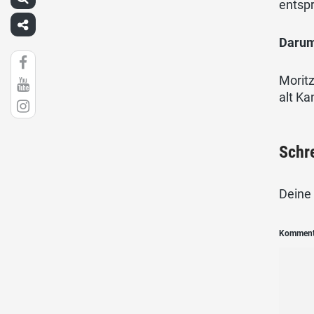
entsp
Darum
Morit
alt Ka
Schr
Deine 
Kommen