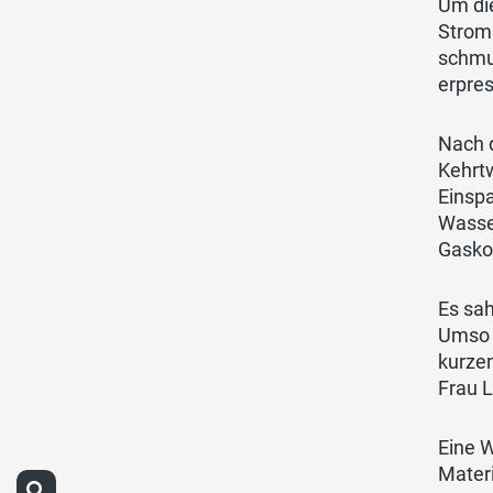
Um di
Strom
schmu
erpres
Nach 
Kehrtw
Einspa
Wasser
Gasko
Es sa
Umso l
kurzem
Frau L
Eine W
Materi