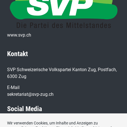
www.svp.ch
Kontakt
SVP Schweizerische Volkspartei Kanton Zug, Postfach,
6300 Zug
E-Mail
sekretariat@svp-zug.ch
Social Media
Wir verwenden Cookies, um Inhalte und Anzeigen zu
Besuchen Sie uns bei: