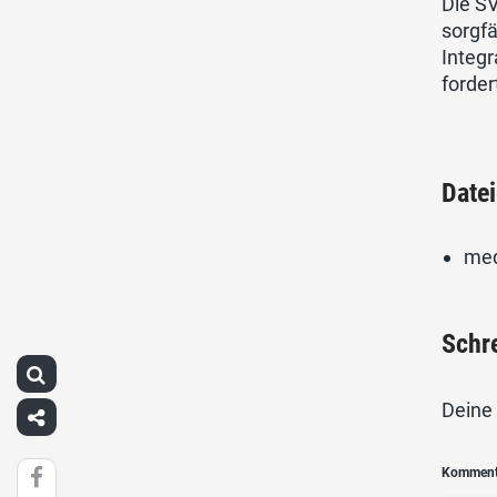
Die S
sorgf
Integr
forder
Date
med
Schr
Deine 
Kommen